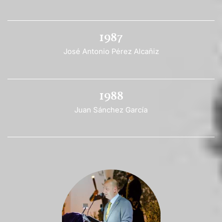
1987
José Antonio Pérez Alcañiz
1988
Juan Sánchez García