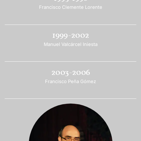
Francisco Clemente Lorente
1999-2002
Manuel Valcárcel Iniesta
2003-2006
Francisco Peña Gómez