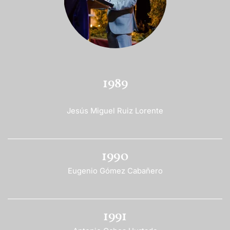
1989
Jesús Miguel Ruiz Lorente
1990
Eugenio Gómez Cabañero
1991